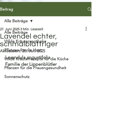
Beitrag
Alle Beiträge
27. Juni 2025
3 Min. Lesezeit
Alle Beiträge
Lavendel echter,
Wilde Kräuterapotheke
schmalblättriger
Pflanzen für die Haut
Aktualisiert:
28. Juni 2025
Lavandula angustifolia
Wilde Kräuterrezepte für die Küche
Familie der Lippenblütler
Pflanzen für die Frauengesundheit
Sonnenschutz