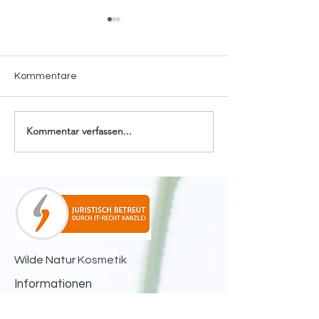
Kommentare
Rosmarin
Kommentar verfassen...
Hauswurz - die 
Aloe
Wilde Natur
Kosmetik
Informationen
Versand - Verpackung