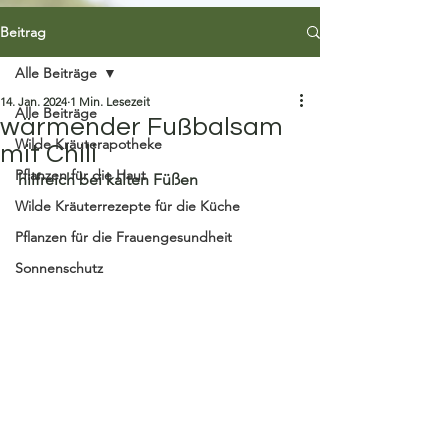
Beitrag
Alle Beiträge
14. Jan. 2024
1 Min. Lesezeit
Alle Beiträge
wärmender Fußbalsam
Wilde Kräuterapotheke
mit Chili
Pflanzen für die Haut
hilfreich bei kalten Füßen
Wilde Kräuterrezepte für die Küche
Pflanzen für die Frauengesundheit
Sonnenschutz