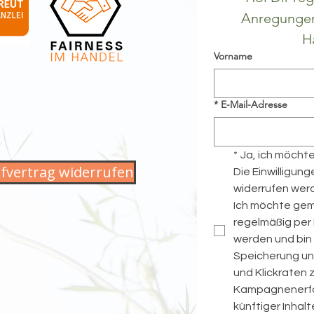
Anregungen 
H
Vorname
*
E-Mail-Adresse
*
Ja, ich möcht
fvertrag widerrufen
Die Einwilligung
widerrufen wer
Ich möchte gem
regelmäßig per 
werden und bin g
Speicherung un
und Klickraten 
Kampagnenerfol
künftiger Inhal