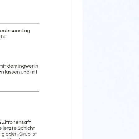
dventssonntag 
tte
mit dem Ingwer in 
 lassen und mit 
 Zitronensaft 
e letzte Schicht 
g oder -Sirup ist 