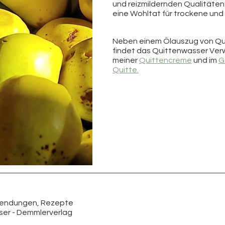
und reizmildernden Qualitäten.
eine Wohltat für trockene und
Neben einem Ölauszug von Qu
findet das Quittenwasser Ver
meiner 
Quittencreme
 und im 
G
Quitte.
nwendungen, Rezepte
ser - Demmlerverlag