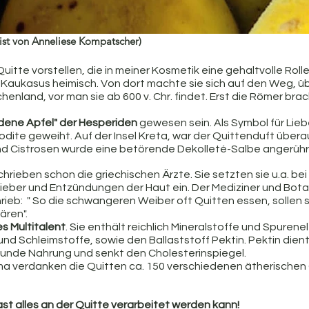
ist von Anneliese Kompatscher)
itte vorstellen, die in meiner Kosmetik eine gehaltvolle Rolle 
m Kaukasus heimisch. Von dort machte sie sich auf den Weg, üb
chenland, vor man sie ab 600 v. Chr. findet. Erst die Römer brac
ldene Apfel" der Hesperiden 
gewesen sein. Als Symbol für Lieb
odite geweiht. Auf der Insel Kreta, war der Quittenduft übera
nd Cistrosen wurde eine betörende Dekolleté-Salbe angerühr
chrieben schon die griechischen Ärzte. Sie setzten sie u.a. bei 
er und Entzündungen der Haut ein. Der Mediziner und Botan
rieb:  " So die schwangeren Weiber oft Quitten essen, sollen s
ären".
es Multitalent
. Sie enthält reichlich Mineralstoffe und Spuren
und Schleimstoffe, sowie den Ballaststoff Pektin. Pektin dien
unde Nahrung und senkt den Cholesterinspiegel.
 verdanken die Quitten ca. 150 verschiedenen ätherischen Öl
ast alles an der Quitte verarbeitet werden kann! 