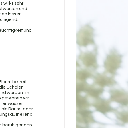
 wirkt sehr 
twarzen und 
en lassen. 
uhigend. 
euchtigkeit und 
laum befreit, 
die Schalen 
und werden  im 
 gewinnen wir 
ttenwasser. 
kt als Raum- oder 
mungsaufhellend.
ne beruhigenden 