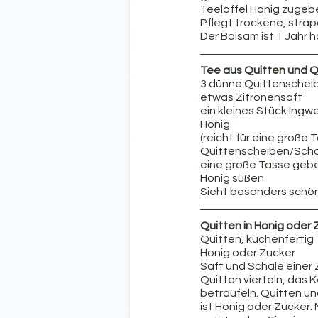
Teelöffel Honig zugeben
Pflegt trockene, strapa
Der Balsam ist 1 Jahr h
Tee aus Quitten und 
3 dünne Quittenscheib
etwas Zitronensaft
ein kleines Stück Ingw
Honig
(reicht für eine große 
Quittenscheiben/Schale
eine große Tasse gebe
Honig süßen.
Sieht besonders schön
Quitten in Honig oder 
Quitten, küchenfertig
Honig oder Zucker
Saft und Schale einer 
Quitten vierteln, das
beträufeln. Quitten un
ist Honig oder Zucker.