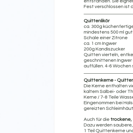
entstanden. Sie eigne
Fest verschlossen ist de
Quittenlikör
ca. 300g küchenfertig
mindestens 500 ml gu
Schale einer Zitrone
ca. 1 cm Ingwer
200g Kandiszucker
Quitten vierteln, entk
geschnittenen Ingwer 
auffüllen. 4-6 Wochen 
Quittenkerne - Quitte
Die Kerne enthalten vi
kaltem Salbei- oder Th
Kerne / 7-8 Teile Wasse
Eingenommen bei Halss
gereizten Schleimhäut
Auch für die
 trockene,
Dazu werden saubere, 
1 Teil Quittenkerne un