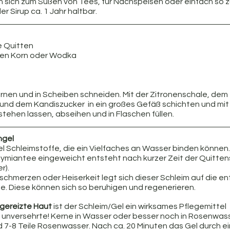
n sich zum Süßen von Tees, für Nachspeisen oder einfach so 
r Sirup ca. 1 Jahr haltbar. 
e Quitten
ten Korn oder Wodka
ernen und in Scheiben schneiden. Mit der Zitronenschale, dem 
und dem Kandiszucker  in ein großes Gefäß schichten und mit 
stehen lassen, abseihen und in Flaschen füllen.
ngel
el Schleimstoffe, die ein Vielfaches an Wasser binden können.
ymiantee eingeweicht entsteht nach kurzer Zeit der Quittensc
r).
chmerzen oder Heiserkeit legt sich dieser Schleim auf die en
e. Diese können sich so beruhigen und regenerieren.
 gereizte Haut 
ist der Schleim/Gel ein wirksames Pflegemittel
unversehrte! Kerne in Wasser oder besser noch in Rosenwass
d 7-8 Teile Rosenwasser. Nach ca. 20 Minuten das Gel durch ein