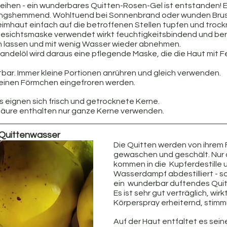
eihen - ein wunderbares Quitten-Rosen-Gel ist entstanden! Es
ngshemmend. Wohltuend bei Sonnenbrand oder wunden Brus
imhaut einfach auf die betroffenen Stellen tupfen und trockn
Gesichtsmaske verwendet wirkt feuchtigkeitsbindend und ber
n lassen und mit wenig Wasser wieder abnehmen.
andelöl wird daraus eine pflegende Maske, die die Haut mit F
ltbar. Immer kleine Portionen anrühren und gleich verwenden. 
kleinen Förmchen eingefroren werden.
s eignen sich frisch und getrocknete Kerne. 
äure enthalten nur ganze Kerne verwenden.
 Quittenwasser
Die Quitten werden von ihrem F
gewaschen und geschält. Nur 
kommen in die  Kupferdestille 
Wasserdampf abdestilliert - so
ein  wunderbar duftendes Qui
Es ist sehr gut verträglich, wir
Körperspray erheiternd, stim
Auf der Haut entfaltet es sei