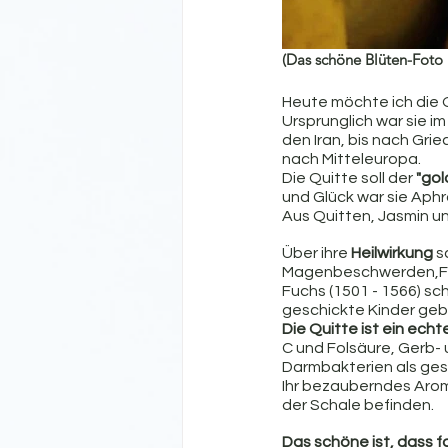
(Das schöne Blüten-Foto 
Heute möchte ich die Qu
Ursprunglich war sie i
den Iran, bis nach Grie
nach Mitteleuropa.
Die Quitte soll der
 "go
und Glück war sie Aphr
Aus Quitten, Jasmin u
Über ihre
 Heilwirkung
 s
Magenbeschwerden,Fieb
Fuchs (1501 - 1566) sch
geschickte Kinder geb
Die Quitte ist ein echt
C und Folsäure, Gerb- 
Darmbakterien als ges
Ihr bezauberndes Aroma
der Schale befinden. 
Das schöne ist, dass f