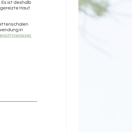
 Es ist deshalb 
 gereizte Haut.
ittenschalen 
wendung in 
esichtswasser 