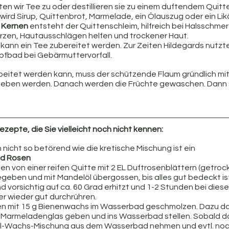
iten wir Tee zu oder destillieren sie zu einem duftendem Quit
 wird Sirup, Quittenbrot, Marmelade, ein Ölauszug oder ein Lik
 Kernen
 entsteht der Quittenschleim, hilfreich bei Halsschmer
rzen, Hautausschlägen helfen und trockener Haut.
 kann ein Tee zubereitet werden. Zur Zeiten Hildegards nutzt
mpfbad bei Gebärmuttervorfall.
rbeitet werden kann, muss der schützende Flaum gründlich mit
eben werden. Danach werden die Früchte gewaschen. Dann s
Rezepte, die Sie vielleicht noch nicht kennen:
nicht so betörend wie die kretische Mischung ist ein 
nd Rosen
n von einer reifen Quitte mit 2 EL Duftrosenblättern (getrock
egeben und mit Mandelöl übergossen, bis alles gut bedeckt ist.
 vorsichtig auf ca. 60 Grad erhitzt und 1-2 Stunden bei dies
r wieder gut durchrühren. 
n mit 15 g Bienenwachs im Wasserbad geschmolzen. Dazu da
 Marmeladenglas geben und ins Wasserbad stellen. Sobald 
Öl-Wachs-Mischung aus dem Wasserbad nehmen und evtl. noch