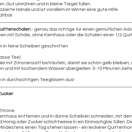
. Gut umrühren und in kleine Tiegel füllen.
zierte Hände und ist vorallem im Winter eine gute Hilfe.
altbar.
Quittenschalen
 - genau das richtige für einen gemütlichen A
en mit Schale, ohne Kernhaus oder die Schalen einer 1/2 Qui
er in feine Scheiben geschnitten
Tasse Tee)
 mit Zitronensaft beträufeln, damit sie schön gelb bleiben, 
n und mit kochendem Wasser übergießen. 5-10 Minuten ziehen
 in durchsichtigen Teegläsern aus!
Zucker
Zitrone
 Kernhaus entfernen und in dünne Scheiben schneiden, mit dem
d Honig oder Zucker schichtweise in ein Einmachglas füllen. Di
 Mindestens einen Tag stehen lassen - ein leckerer Quittenhoni