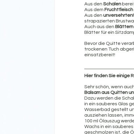
Aus den
 Schalen
 bere
Aus dem 
Fruchtfleisch
Aus den 
unversehrten!
strapazierten Brustwa
Auch aus den 
Blättern
Blätter für ein Sitzda
Bevor die Quitte vera
trockenen Tuch abgeri
einsatzbereit!
Hier finden Sie einige 
Sehr schön, wenn auch 
Balsam aus Quitten u
Dazu werden die Schale
in ein sauberes Glas g
Wasserbad gestellt und
ausziehen lassen, imme
100 ml Ölauszug werde
Wachs in ein sauberes
geschmolzen ist, die 