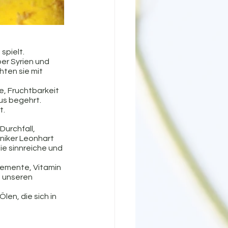
spielt.
er Syrien und 
hten sie mit 
e, Fruchtbarkeit 
us begehrt. 
t.
Durchfall, 
iker Leonhart 
ie sinnreiche und 
elemente, Vitamin 
t unseren 
en, die sich in 