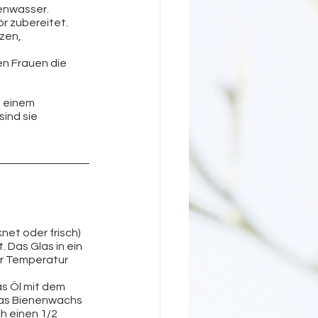
tenwasser.
ör zubereitet.
zen, 
en Frauen die 
 einem 
ind sie 
net oder frisch) 
 Das Glas in ein 
er Temperatur 
s Öl mit dem 
das Bienenwachs 
 einen 1/2 