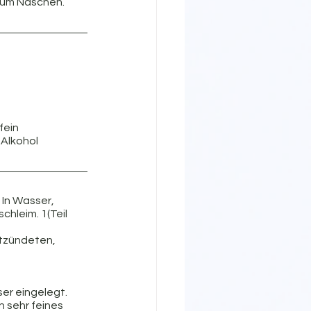
zum Naschen. 
fein 
Alkohol 
 In Wasser, 
hleim. 1(Teil 
tzündeten, 
er eingelegt.
 sehr feines 